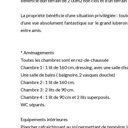
bénéficié dun terrain de 2 00m2 non clos et d’un terrain
La propriété bénéficie d’une situation privilégiée : to
d’une vue absolument fantastique sur le grand luberon 
entre amis.
* Aménagements
Toutes les chambres sont en rez-de-chaussée
Chambre 1 : 1 lit de 160 cm, dressing, avec une salle d’
Une salle de bains ( baignoire, 2 vasques douche)
Chambre 2 : 1 lit de 160 cm.
Chambre 3 : 2 lits de 90 cm.
Chambre 4 : 1 lit de 90 cm et 2 lits superposés.
WC séparés.
Equipements intérieures
Plancher rafraichissant au sol permettant de tempérer la