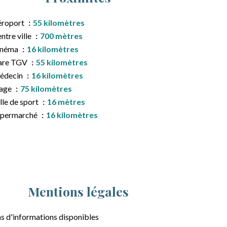
éroport
55 kilomètres
ntre ville
700 mètres
inéma
16 kilomètres
are TGV
55 kilomètres
édecin
16 kilomètres
lage
75 kilomètres
lle de sport
16 mètres
upermarché
16 kilomètres
Mentions légales
s d'informations disponibles