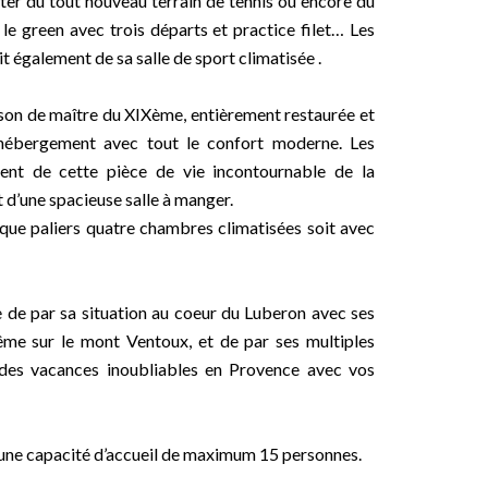
iter du tout nouveau terrain de tennis ou encore du
le green avec trois départs et practice filet… Les
it également de sa salle de sport climatisée .
aison de maître du XIXème, entièrement restaurée et
l’hébergement avec tout le confort moderne. Les
ent de cette pièce de vie incontournable de la
 d’une spacieuse salle à manger.
aque paliers quatre chambres climatisées soit avec
 de par sa situation au coeur du Luberon avec ses
ême sur le mont Ventoux, et de par ses multiples
 des vacances inoubliables en Provence avec vos
r une capacité d’accueil de maximum 15 personnes.