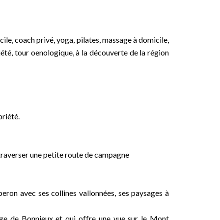
le, coach privé, yoga, pilates, massage à domicile,
iété, tour oenologique, à la découverte de la région
riété.
ut traverser une petite route de campagne
beron avec ses collines vallonnées, ses paysages à
lage de Bonnieux et qui offre une vue sur le Mont