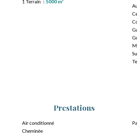
1 Terrain
5000 m²
A
Ce
C
G
G
M
S
Te
Prestations
Air conditionné
Pa
Cheminée