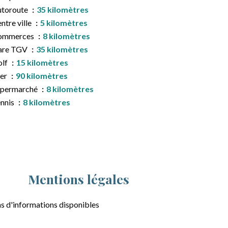
utoroute
35 kilomètres
ntre ville
5 kilomètres
ommerces
8 kilomètres
are TGV
35 kilomètres
olf
15 kilomètres
er
90 kilomètres
upermarché
8 kilomètres
nnis
8 kilomètres
Mentions légales
s d'informations disponibles